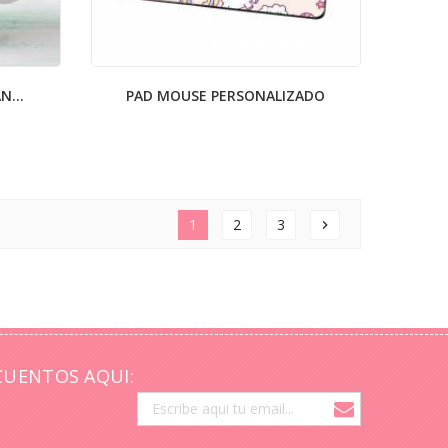
N...
PAD MOUSE PERSONALIZADO
1
2
3
chevron_right
CUENTOS AQUI: