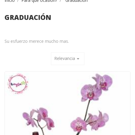
Inicio
Para que ocasión?
Graduación
GRADUACIÓN
Su esfuerzo merece mucho mas.
Relevancia
arrow_drop_down