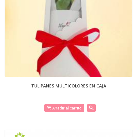
TULIPANES MULTICOLORES EN CAJA
search
Añadir al carrito