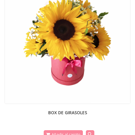
BOX DE GIRASOLES
search
Añadir al carrito