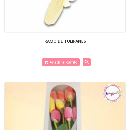
RAMO DE TULIPANES
search
Añadir al carrito