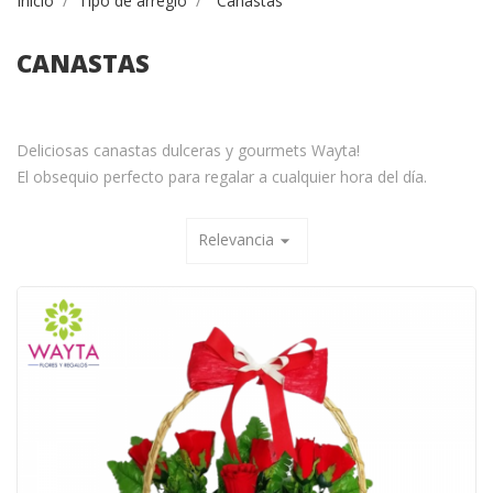
Inicio
Tipo de arreglo
Canastas
CANASTAS
Deliciosas canastas dulceras y gourmets Wayta!
El obsequio perfecto para regalar a cualquier hora del día.
Relevancia
arrow_drop_down