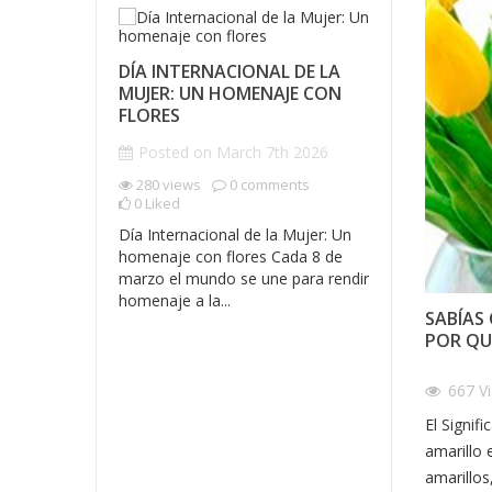
DÍA INTERNACIONAL DE LA
UN RAMO 
MUJER: UN HOMENAJE CON
FRONTERAS
FLORES
DETRÁS D
Posted on
March 7th 2026
ESPECIAL
280
views
0
comments
Posted o
0
Liked
2026
Día Internacional de la Mujer: Un
460
views
homenaje con flores Cada 8 de
0
Liked
marzo el mundo se une para rendir
R FLORES
En Florerías
homenaje a la...
RLAS POR
cuenta una h
SABÍAS
rosas rojas 
POR QU
remoto, dond
r 5th
667
V
ents
El Signif
amarillo 
es online
amarillos
ue más nos