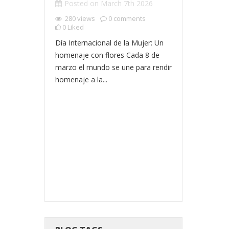
Posted on
March 7th 2026
ESPECIAL
280
views
0
comments
Posted o
0
Liked
2026
Día Internacional de la Mujer: Un
460
views
homenaje con flores Cada 8 de
0
Liked
R FLORES
marzo el mundo se une para rendir
En Florerías
RLAS POR
homenaje a la...
cuenta una h
rosas rojas 
r 5th
remoto, dond
ments
es online
ue más nos
por internet