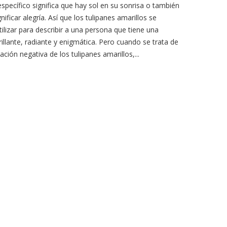
specífico significa que hay sol en su sonrisa o también
nificar alegría. Así que los tulipanes amarillos se
ilizar para describir a una persona que tiene una
rillante, radiante y enigmática. Pero cuando se trata de
ación negativa de los tulipanes amarillos,...
L
L
 NOVIA EN PERÚ:
DO EL AMOR Y LA
A
VENTAJAS DE ENVIAR FLORES
n
August 1st 2024
ONLINE O COMPRARLAS POR
0
comments
No