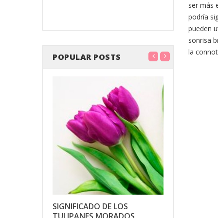
ser más e
por internet
podría sig
pueden ut
sonrisa b
la connot
POPULAR POSTS
LLANTE
DÍA DE LA
A Y
CELEBRAN
COMPAÑÍ
 2023
Posted o
SIGNIFICADO DE LOS
ents
4934
views
TULIPANES MORADOS