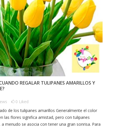
QUE CRUZÓ
: LA HISTORIA
E UNA ENTREGA
n
February 15th
QUÉ REGALAR EN CADA
D
ANIVERSARIO DE BODAS EN
C
0
comments
LIMA
C
Posted on
February 5th 2025
 Wayta cada entrega
2
istoria. Este ramo de
 CUANDO REGALAR TULIPANES AMARILLOS Y
1893
views
0
comments
llegó hasta un lugar
E?
0
Liked
e una...
Cada aniversario de bodas es un
El
iews
0
Liked
momento especial que merece ser
qu
celebrado con un regalo que
icado de los tulipanes amarillos Generalmente el color
ga
simbolice el amor y el...
en las flores significa amistad, pero con tulipanes
ot
, a menudo se asocia con tener una gran sonrisa. Para