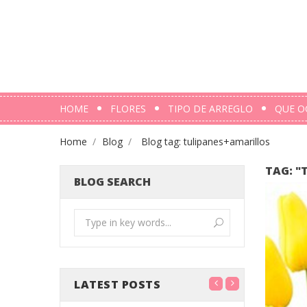
HOME
FLORES
TIPO DE ARREGLO
QUE O
Home
Blog
Blog tag: tulipanes+amarillos
TAG: "
BLOG SEARCH
LATEST POSTS