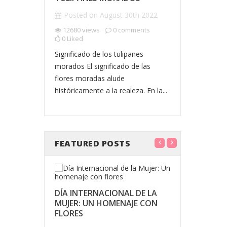
0
Liked
Posted on
August 30th 2022
que flores
Día de la No
12680
views
0
comments
 una
Celebrando e
0
Liked
el sol y
Compañía El
Significado de los tulipanes
za:...
una festivid
morados El significado de las
flores moradas alude
históricamente a la realeza. En la...
FEATURED POSTS
DÍA INTERNACIONAL DE LA
UN RAMO 
MUJER: UN HOMENAJE CON
FRONTERAS
FLORES
DETRÁS D